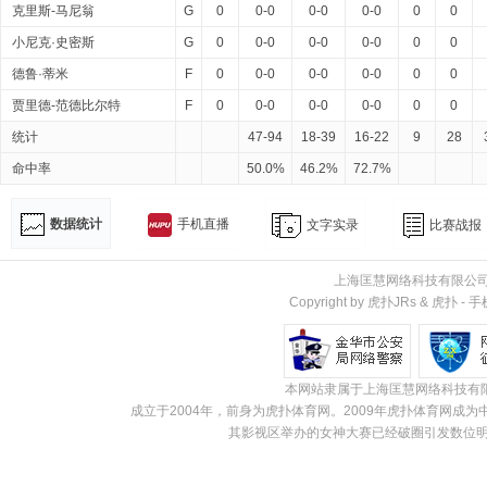
克里斯-马尼翁
G
0
0-0
0-0
0-0
0
0
小尼克·史密斯
G
0
0-0
0-0
0-0
0
0
德鲁·蒂米
F
0
0-0
0-0
0-0
0
0
贾里德-范德比尔特
F
0
0-0
0-0
0-0
0
0
统计
47-94
18-39
16-22
9
28
命中率
50.0%
46.2%
72.7%
数据统计
手机直播
文字实录
比赛战报
上海匡慧网络科技有限公
Copyright by 虎扑JRs &
虎扑
-
手
本网站隶属于上海匡慧网络科技有
成立于2004年，前身为虎扑体育网。2009年虎扑体育网
其影视区举办的女神大赛已经破圈引发数位明