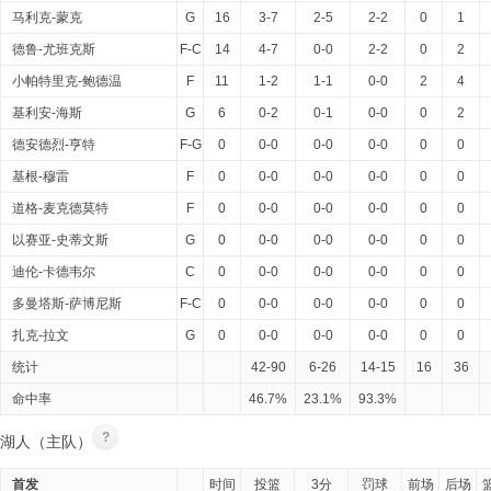
马利克-蒙克
G
16
3-7
2-5
2-2
0
1
德鲁-尤班克斯
F-C
14
4-7
0-0
2-2
0
2
小帕特里克-鲍德温
F
11
1-2
1-1
0-0
2
4
基利安-海斯
G
6
0-2
0-1
0-0
0
2
德安德烈-亨特
F-G
0
0-0
0-0
0-0
0
0
基根-穆雷
F
0
0-0
0-0
0-0
0
0
道格-麦克德莫特
F
0
0-0
0-0
0-0
0
0
以赛亚-史蒂文斯
G
0
0-0
0-0
0-0
0
0
迪伦-卡德韦尔
C
0
0-0
0-0
0-0
0
0
多曼塔斯-萨博尼斯
F-C
0
0-0
0-0
0-0
0
0
扎克-拉文
G
0
0-0
0-0
0-0
0
0
统计
42-90
6-26
14-15
16
36
命中率
46.7%
23.1%
93.3%
?
湖人（主队）
首发
时间
投篮
3分
罚球
前场
后场