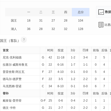
数据
一
二
三
四
总分
国王
18
31
27
28
104
比赛
湖人
36
28
32
32
128
?
国王（客队）
首发
时间
投篮
3分
罚球
前场
后场
尼克-克利福德
G
42
11-18
1-2
3-4
2
5
拉塞尔-威斯布鲁克
G
22
6-16
1-7
1-1
0
4
普雷舍斯-阿丘瓦
F
27
4-10
0-1
0-0
5
4
德马尔-德罗赞
F
22
3-5
1-2
2-2
0
4
马克西姆-雷诺
C
34
8-10
0-1
0-0
6
7
替补
时间
投篮
3分
罚球
前场
后场
戴奎翁-普劳登
G-F
25
0-6
0-4
2-2
1
1
德文·卡特
G
21
2-7
0-2
2-2
0
2