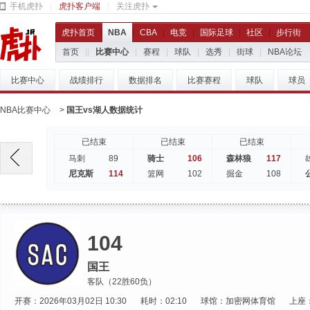
手机虎扑
|
虎扑客户端
|
关注虎扑
虎扑首页
|
NBA
|
CBA
|
电竞
|
国际足球
|
社区
|
步行街
首页
|
|
比赛中心
|
赛程
|
球队
|
选秀
|
街球
|
NBA论坛
比赛中心
战绩排行
数据排名
比赛赛程
球队
球员
NBA比赛中心
>
国王vs湖人数据统计
已结束
已结束
已结束
89
106
117
马刺
骑士
森林狼
114
102
108
尼克斯
篮网
掘金
104
国王
客队（22胜60负）
开赛：2026年03月02日 10:30
耗时：02:10
球馆：加密网体育馆
上座：