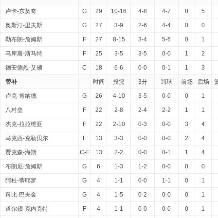
卢卡-东契奇
G
29
10-16
4-8
4-7
0
5
奥斯汀-里夫斯
G
27
3-9
2-6
4-4
0
0
勒布朗-詹姆斯
F
27
8-15
3-4
5-6
0
1
马库斯-斯马特
F
25
3-5
3-5
0-0
1
2
德安德烈-艾顿
C
18
6-6
0-0
0-1
1
3
替补
时间
投篮
3分
罚球
前场
后场
卢克-肯纳德
G
26
4-10
3-5
0-0
0
1
八村垒
F
22
2-8
2-4
2-2
1
1
杰克-拉拉维亚
F
22
2-10
0-3
0-0
3
4
马克西-克勒贝尔
F
13
3-3
0-0
0-0
2
4
贾克森-海斯
C-F
13
2-2
0-0
0-1
1
4
布朗尼·詹姆斯
G
6
1-3
1-2
0-0
0
0
阿杜-蒂耶罗
G
4
1-1
0-0
1-1
0
1
科比·巴夫金
G
4
1-5
0-2
0-0
0
1
道尔顿·克内克特
F
4
1-1
0-0
0-0
0
1