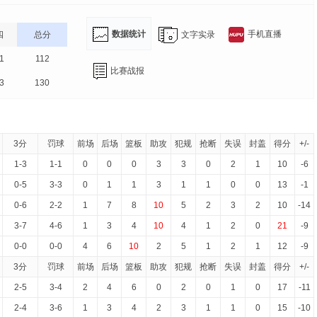
数据统计
手机直播
文字实录
四
总分
1
112
比赛战报
3
130
3分
罚球
前场
后场
篮板
助攻
犯规
抢断
失误
封盖
得分
+/-
1-3
1-1
0
0
0
3
3
0
2
1
10
-6
0-5
3-3
0
1
1
3
1
1
0
0
13
-1
0-6
2-2
1
7
8
10
5
2
3
2
10
-14
3-7
4-6
1
3
4
10
4
1
2
0
21
-9
0-0
0-0
4
6
10
2
5
1
2
1
12
-9
3分
罚球
前场
后场
篮板
助攻
犯规
抢断
失误
封盖
得分
+/-
2-5
3-4
2
4
6
0
2
0
1
0
17
-11
2-4
3-6
1
3
4
2
3
1
1
0
15
-10