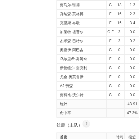
贾马尔·谢德
G
18
1-3
乔纳森·莫格博
F
16
2-3
克里斯-布歇
F
15
3-4
加莱特-坦普尔
G-F
3
0-0
杰米森-巴特尔
F
3
0-2
奥查伊-阿巴吉
G
0
0-0
乌尔里希·乔姆奇
F
0
0-0
伊曼纽尔-奎克利
G
0
0-0
尤金-奥莫鲁伊
F
0
0-0
AJ-劳森
G
0
0-0
贾科比·沃尔特
G
0
0-0
统计
43-91
命中率
47.3%
?
雄鹿（主队）
首发
时间
投篮