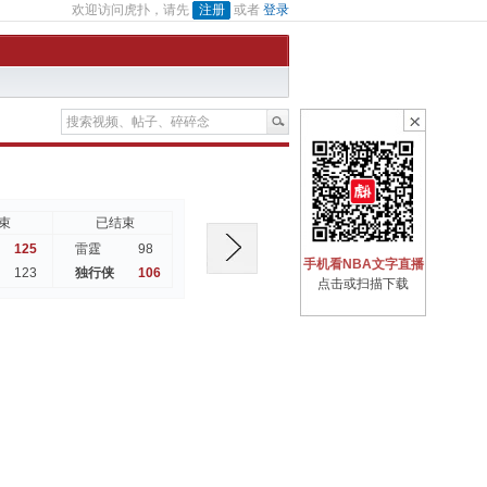
欢迎访问虎扑，请先
注册
或者
登录
束
已结束
已结束
已结束
125
98
140
101
雷霆
灰熊
篮网
手机看NBA文字直播
123
106
112
102
独行侠
马刺
湖人
点击或扫描下载