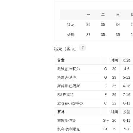
一
二
三
猛龙
22
35
34
2
雄鹿
37
35
35
2
?
猛龙（客队）
首发
时间
投篮
戴维恩-米切尔
G
30
4-6
格雷迪·迪克
G
29
5-12
斯科蒂-巴恩斯
F
35
4-16
RJ-巴雷特
F
29
7-16
雅各布-珀尔特尔
C
22
6-11
替补
时间
投篮
布鲁斯-布朗
G-F
20
6-11
凯利-奥利尼克
F-C
19
5-7