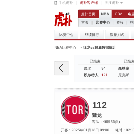
手机虎扑
|
虎扑客户端
|
关注虎扑
虎扑首页
|
NBA
|
CBA
|
电
首页
|
|
比赛中心
|
赛程
|
球
比赛中心
战绩排行
数据排名
NBA比赛中心
>
猛龙vs雄鹿数据统计
已结束
已结
94
魔术
森林狼
121
凯尔特人
尼克斯
112
猛龙
客队（46胜36负）
开赛：2025年01月18日 09:00
耗时：02:1