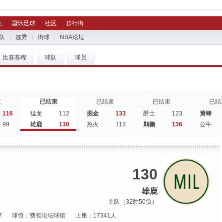
竞
|
国际足球
|
社区
|
步行街
队
|
选秀
|
街球
|
NBA论坛
比赛赛程
球队
球员
束
已结束
已结束
已结束
已结
116
112
133
123
猛龙
掘金
爵士
黄蜂
99
130
113
136
雄鹿
热火
鹈鹕
公牛
130
雄鹿
主队（32胜50负）
7
球馆：费哲论坛球馆
上座：17341人