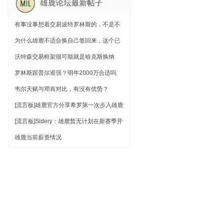
雄鹿论坛最新帖子
小卡，都缺乏直接证据，总结来：他表达
了有疑点，但都没有证据，我自己觉得他
还有点咬文嚼字的感觉
有事没事想着交易波特罗林斯的，不是不
明所以，就是别有用心，一个帖子讲清楚
为什么雄鹿不适合换自己签回来，这个已
为啥两人目前不能动
经说过很多次的话题
沃特森交易框架很可能就是哈克斯换纳
吉，交易特例吃沃特森
罗林斯跟普尔谁强？明年2000万合适吗
韦尔天赋与邓肯对比，有没有优势？
[流言板]雄鹿官方分享希罗第一次步入雄鹿
训练馆的视频：这太棒了
[流言板]Sidery：雄鹿暂无计划在新赛季开
始前为希罗奉上续约合同
雄鹿当前薪资情况