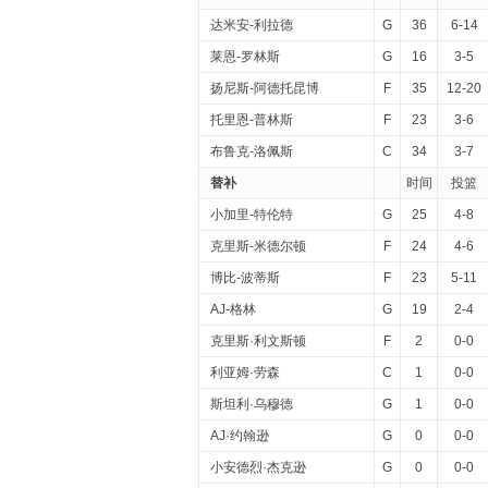
达米安-利拉德
G
36
6-14
莱恩-罗林斯
G
16
3-5
扬尼斯-阿德托昆博
F
35
12-20
托里恩-普林斯
F
23
3-6
布鲁克-洛佩斯
C
34
3-7
替补
时间
投篮
小加里-特伦特
G
25
4-8
克里斯-米德尔顿
F
24
4-6
博比-波蒂斯
F
23
5-11
AJ-格林
G
19
2-4
克里斯·利文斯顿
F
2
0-0
利亚姆·劳森
C
1
0-0
斯坦利·乌穆德
G
1
0-0
AJ·约翰逊
G
0
0-0
小安德烈·杰克逊
G
0
0-0