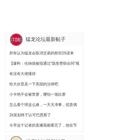
猛龙论坛最新帖子
所有认为猛龙会取消交易的那些29进来
【爆料：伦纳德被指通过“隐形赞助合同”规
避NBA工资帽】
有没有大佬懂得
给大伙普及一下美国的法律吧
小卡绝不会被禁赛，哪怕一场比赛
怎么看个球这么难，一天天净事，优质偶
像没这样的。
2k策划终于认可巴恩斯了
今早这个记者的直播我都看完了，他在节
目中只能说明小卡的代言合同有不符合常
规和逻辑，但也没法证明鲍尔默给了钱给