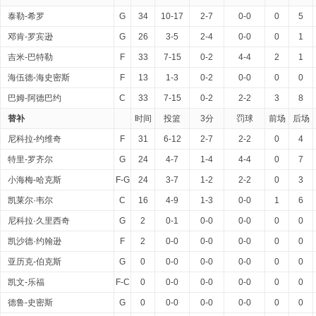
泰勒-希罗
G
34
10-17
2-7
0-0
0
5
邓肯-罗宾逊
G
26
3-5
2-4
0-0
0
1
吉米-巴特勒
F
33
7-15
0-2
4-4
2
1
海伍德-海史密斯
F
13
1-3
0-2
0-0
0
0
巴姆-阿德巴约
C
33
7-15
0-2
2-2
3
8
替补
时间
投篮
3分
罚球
前场
后场
尼科拉-约维奇
F
31
6-12
2-7
2-2
0
4
特里-罗齐尔
G
24
4-7
1-4
4-4
0
7
小海梅-哈克斯
F-G
24
3-7
1-2
2-2
0
3
凯莱尔·韦尔
C
16
4-9
1-3
0-0
1
6
尼科拉·久里西奇
G
2
0-1
0-0
0-0
0
0
凯沙德·约翰逊
F
2
0-0
0-0
0-0
0
0
亚历克-伯克斯
G
0
0-0
0-0
0-0
0
0
凯文-乐福
F-C
0
0-0
0-0
0-0
0
0
德鲁-史密斯
G
0
0-0
0-0
0-0
0
0