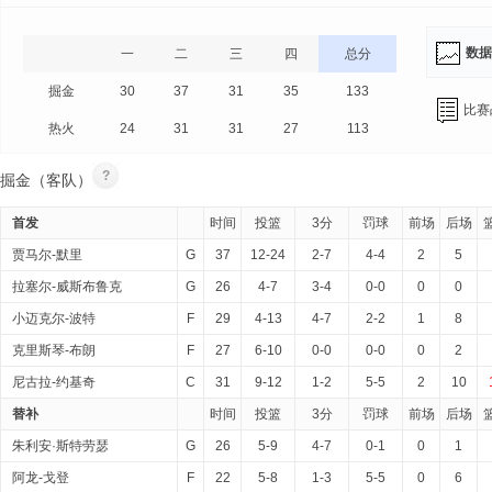
数据
一
二
三
四
总分
掘金
30
37
31
35
133
比赛
热火
24
31
31
27
113
?
掘金（客队）
首发
时间
投篮
3分
罚球
前场
后场
贾马尔-默里
G
37
12-24
2-7
4-4
2
5
拉塞尔-威斯布鲁克
G
26
4-7
3-4
0-0
0
0
小迈克尔-波特
F
29
4-13
4-7
2-2
1
8
克里斯琴-布朗
F
27
6-10
0-0
0-0
0
2
尼古拉-约基奇
C
31
9-12
1-2
5-5
2
10
替补
时间
投篮
3分
罚球
前场
后场
朱利安·斯特劳瑟
G
26
5-9
4-7
0-1
0
1
阿龙-戈登
F
22
5-8
1-3
5-5
0
6