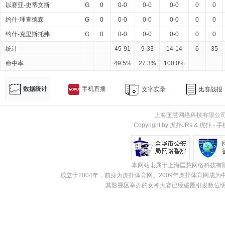
以赛亚-史蒂文斯
G
0
0-0
0-0
0-0
0
0
约什-理查德森
G
0
0-0
0-0
0-0
0
0
约什-克里斯托弗
G
0
0-0
0-0
0-0
0
0
统计
45-91
9-33
14-14
6
35
命中率
49.5%
27.3%
100.0%
数据统计
手机直播
文字实录
比赛战报
上海匡慧网络科技有限公
Copyright by 虎扑JRs &
虎扑
-
手
本网站隶属于上海匡慧网络科技有
成立于2004年，前身为虎扑体育网。2009年虎扑体育网
其影视区举办的女神大赛已经破圈引发数位明