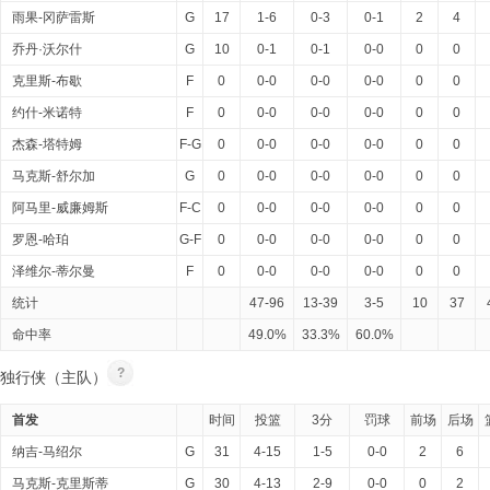
雨果-冈萨雷斯
G
17
1-6
0-3
0-1
2
4
乔丹·沃尔什
G
10
0-1
0-1
0-0
0
0
克里斯-布歇
F
0
0-0
0-0
0-0
0
0
约什-米诺特
F
0
0-0
0-0
0-0
0
0
杰森-塔特姆
F-G
0
0-0
0-0
0-0
0
0
马克斯-舒尔加
G
0
0-0
0-0
0-0
0
0
阿马里-威廉姆斯
F-C
0
0-0
0-0
0-0
0
0
罗恩-哈珀
G-F
0
0-0
0-0
0-0
0
0
泽维尔-蒂尔曼
F
0
0-0
0-0
0-0
0
0
统计
47-96
13-39
3-5
10
37
命中率
49.0%
33.3%
60.0%
?
独行侠（主队）
首发
时间
投篮
3分
罚球
前场
后场
纳吉-马绍尔
G
31
4-15
1-5
0-0
2
6
马克斯-克里斯蒂
G
30
4-13
2-9
0-0
0
2