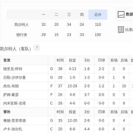
数据
一
二
三
四
总分
凯尔特人
32
20
34
24
110
比赛
独行侠
29
15
23
33
100
?
凯尔特人（客队）
首发
时间
投篮
3分
罚球
前场
后场
德里克-怀特
G
38
4-13
1-8
2-2
2
0
贝勒·沙伊尔曼
G
28
1-5
1-3
0-0
1
6
杰伦-布朗
F
37
15-29
2-5
1-2
1
10
萨姆-豪瑟
F
26
4-8
3-7
0-0
0
5
内米亚斯-克塔
C
28
4-6
0-0
0-0
0
8
替补
时间
投篮
3分
罚球
前场
后场
佩顿-普里查德
G
35
12-20
2-8
0-0
0
4
卢卡-加尔扎
C
20
6-8
4-4
0-0
4
0