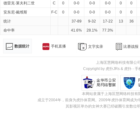
德雷克·莱夫利二世
C
0
0-0
0-0
0-0
0
0
安东尼-戴维斯
F-C
0
0-0
0-0
0-0
0
0
统计
37-89
9-32
17-22
13
36
命中率
41.6%
28.1%
77.3%
数据统计
手机直播
文字实录
比赛战报
上海匡慧网络科技有限公
Copyright by 虎扑JRs &
虎扑
-
手
本网站隶属于上海匡慧网络科技有
成立于2004年，前身为虎扑体育网。2009年虎扑体育网
其影视区举办的女神大赛已经破圈引发数位明