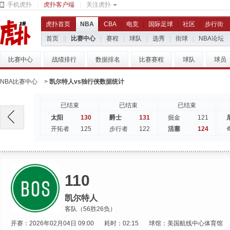
手机虎扑
|
虎扑客户端
|
关注虎扑
虎扑首页
|
NBA
|
CBA
|
电竞
|
国际足球
|
社区
|
步行街
首页
|
|
比赛中心
|
赛程
|
球队
|
选秀
|
街球
|
NBA论坛
比赛中心
战绩排行
数据排名
比赛赛程
球队
球员
NBA比赛中心
>
凯尔特人vs独行侠数据统计
已结束
已结束
已结束
130
131
121
太阳
爵士
掘金
125
122
124
开拓者
步行者
活塞
110
凯尔特人
客队（56胜26负）
开赛：2026年02月04日 09:00
耗时：02:15
球馆：美国航线中心体育馆