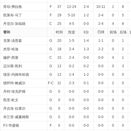
库珀-弗拉格
F
37
12-24
2-4
10-11
1
8
凯莱布-马丁
F
29
5-10
1-2
2-4
0
5
丹尼尔-加福德
C
25
4-5
0-0
2-4
4
8
替补
时间
投篮
3分
罚球
前场
后场
克莱-汤普森
G
20
1-5
1-4
1-1
0
1
杰登-哈迪
G
18
2-4
1-3
2-2
0
2
穆萨-西塞
C
15
2-4
0-0
0-0
4
1
迈尔斯-凯利
G
12
0-2
0-2
0-0
0
3
瑞安-内姆布哈德
G
12
1-4
1-2
0-0
0
0
德怀特-鲍威尔
F-C
11
2-3
0-1
0-0
2
0
丹特-埃克萨姆
G
0
0-0
0-0
0-0
0
0
凯里-欧文
G
0
0-0
0-0
0-0
0
0
丹吉洛-拉塞尔
G
0
0-0
0-0
0-0
0
0
布兰登-威廉姆斯
G
0
0-0
0-0
0-0
0
0
PJ-华盛顿
F
0
0-0
0-0
0-0
0
0