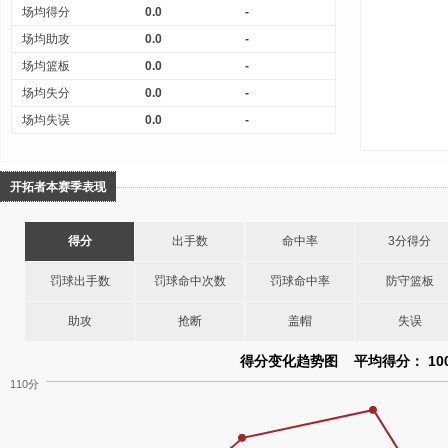
场均得分
0.0
-
场均助攻
0.0
-
场均篮板
0.0
-
场均失分
0.0
-
场均失误
0.0
-
开拓者本赛季表现
得分
出手数
命中率
3分得分
罚球出手数
罚球命中次数
罚球命中率
防守篮板
助攻
抢断
盖帽
失误
110分