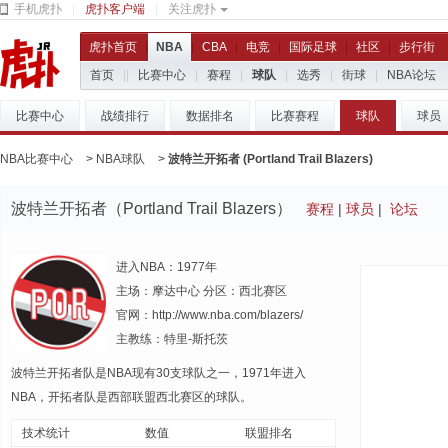
手机虎扑
|
虎扑客户端
|
关注虎扑
虎扑首页
|
NBA
|
CBA
|
电竞
|
国际足球
|
社区
|
步行街
首页
|
|
比赛中心
|
赛程
|
球队
|
选秀
|
街球
|
NBA论坛
比赛中心
战绩排行
数据排名
比赛赛程
球队
球员
NBA比赛中心
>
NBA球队
>
波特兰开拓者 (Portland Trail Blazers)
波特兰开拓者（Portland Trail Blazers）
赛程
|
球员
|
论坛
进入NBA：1977年
主场：摩达中心 分区：西北赛区
官网：
http://www.nba.com/blazers/
主教练：特里-斯托茨
波特兰开拓者队是NBA现有30支球队之一，1971年进入
NBA，开拓者队是西部联盟西北赛区的球队。
技术统计
数值
联盟排名