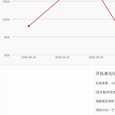
105分
100分
95分
90分
2026-04-20
2026-04-22
2026-04-25
开拓者论
目前来看，小
[流言板]开
签名打几分
瀚森最近身材
理性讨论一下